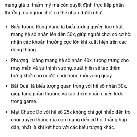
mang giá trị thẩm mỹ mà còn quyết định trực tiếp phần
thưởng mà người chơi có thể nhận được như:
Biểu tượng Rồng Vàng là biểu tượng quyền lực nhất,
mang hệ số nhân lên đến 50x, giúp người chơi có cơ hội
nhận các khoản thưởng cực lớn khi xuất hiện trên các
dòng thắng.
Phượng Hoàng mang hệ số nhân 40x, tượng trưng cho
may mắn và sự thịnh vượng, xuất hiện sẽ tạo thêm
hứng khởi cho người chơi trong mỗi vòng quay.
Bát Quái là biểu tượng quan trọng với hệ số nhân 30x,
giúp tăng phần thưởng và tạo điểm nhấn chiến lược
trong game.
Mạt Chược Đỏ với hệ số 25x không chỉ gợi nhắc đến trò
chơi truyền thống mà còn mang đến cơ hội thắng hấp
dẫn, nhất là khi kết hợp với các biểu tượng khác.