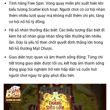
Tính năng Free Spin: Vòng quay miễn phí xuất hiện khi
biểu tượng Scatter kích hoạt. Người chơi có cơ hội nhận
thêm nhiều lượt quay mà không mất thêm chi phí, tăng
cơ hội nổ hũ tỷ đồng.
Hệ số nhân thưởng đặc biệt: Các biểu tượng đặc biệt đi
kèm hệ số nhân giúp nhân tổng tiền thưởng lên nhiều
lần. Đây là yếu tố then chốt quyết định thắng lớn trong
Nổ hũ Đường Mạt Chược.
Giao diện trực quan và âm thanh sống động: Từng chi
tiết trong giao diện được tối ưu, kết hợp âm thanh sống
động giúp trải nghiệm trở nên hấp dẫn và cuốn hút
người chơi ngay từ giây phút đầu tiên.