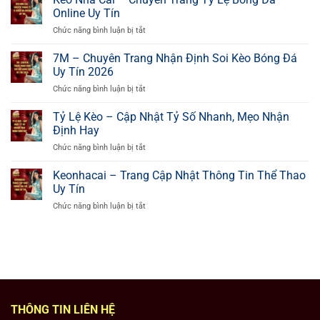
Kênh
Online Uy Tín
Tổng
Chức năng bình luận bị tắt
ở
Hợp
Kèo
Tỷ
Nhà
7M – Chuyên Trang Nhận Định Soi Kèo Bóng Đá
Lệ
Cái
Nhà
Uy Tín 2026
–
Cái
Chức năng bình luận bị tắt
ở
Chuyên
Chuẩn
7M
Trang
Nhất
–
Tỷ Lệ Kèo – Cập Nhật Tỷ Số Nhanh, Mẹo Nhận
Tỷ
2026
Chuyên
Lệ
Định Hay
Trang
Bóng
Chức năng bình luận bị tắt
ở
Nhận
Đá
Tỷ
Định
Online
Lệ
Keonhacai – Trang Cập Nhật Thông Tin Thể Thao
Soi
Uy
Kèo
Kèo
Uy Tín
Tín
–
Bóng
Chức năng bình luận bị tắt
ở
Cập
Đá
Keonhacai
Nhật
Uy
–
Tỷ
Tín
Trang
Số
2026
Cập
Nhanh,
Nhật
Mẹo
Thông
Nhận
Tin
Định
Thể
Hay
THÔNG TIN LIÊN HỆ
Thao