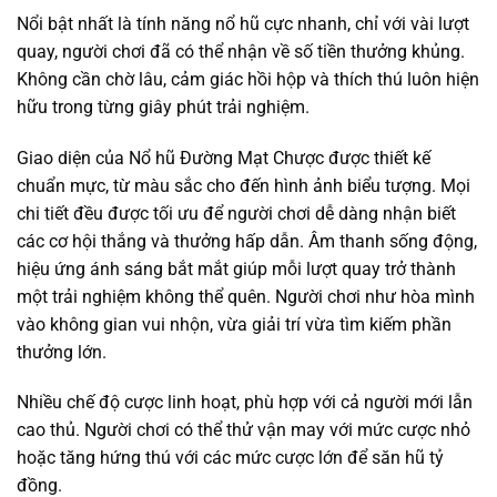
Nổi bật nhất là tính năng nổ hũ cực nhanh, chỉ với vài lượt
quay, người chơi đã có thể nhận về số tiền thưởng khủng.
Không cần chờ lâu, cảm giác hồi hộp và thích thú luôn hiện
hữu trong từng giây phút trải nghiệm.
Giao diện của Nổ hũ Đường Mạt Chược được thiết kế
chuẩn mực, từ màu sắc cho đến hình ảnh biểu tượng. Mọi
chi tiết đều được tối ưu để người chơi dễ dàng nhận biết
các cơ hội thắng và thưởng hấp dẫn. Âm thanh sống động,
hiệu ứng ánh sáng bắt mắt giúp mỗi lượt quay trở thành
một trải nghiệm không thể quên. Người chơi như hòa mình
vào không gian vui nhộn, vừa giải trí vừa tìm kiếm phần
thưởng lớn.
Nhiều chế độ cược linh hoạt, phù hợp với cả người mới lẫn
cao thủ. Người chơi có thể thử vận may với mức cược nhỏ
hoặc tăng hứng thú với các mức cược lớn để săn hũ tỷ
đồng.