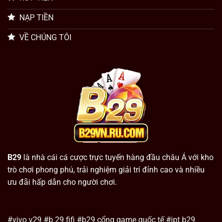
NẠP TIỀN
VỀ CHÚNG TÔI
B29
là nhà cái cá cược trực tuyến hàng đầu châu Á với kho
trò chơi phong phú, trải nghiệm giải trí đỉnh cao và nhiều
ưu đãi hấp dẫn cho người chơi.
#vivo v29 #b 29 fifi #b29 cổng game quốc tế #jpt
b29