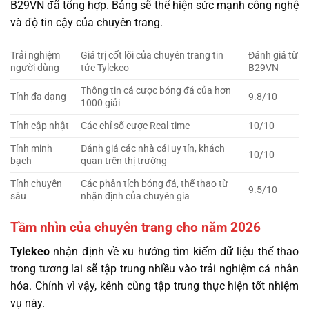
B29VN đã tổng hợp. Bảng sẽ thể hiện sức mạnh công nghệ
và độ tin cậy của chuyên trang.
Trải nghiệm
Giá trị cốt lõi của chuyên trang tin
Đánh giá từ
người dùng
tức Tylekeo
B29VN
Thông tin cá cược bóng đá của hơn
Tính đa dạng
9.8/10
1000 giải
Tính cập nhật
Các chỉ số cược Real-time
10/10
Tính minh
Đánh giá các nhà cái uy tín, khách
10/10
bạch
quan trên thị trường
Tính chuyên
Các phân tích bóng đá, thể thao từ
9.5/10
sâu
nhận định của chuyên gia
Tầm nhìn của chuyên trang cho năm 2026
Tylekeo
nhận định về xu hướng tìm kiếm dữ liệu thể thao
trong tương lai sẽ tập trung nhiều vào trải nghiệm cá nhân
hóa. Chính vì vậy, kênh cũng tập trung thực hiện tốt nhiệm
vụ này.