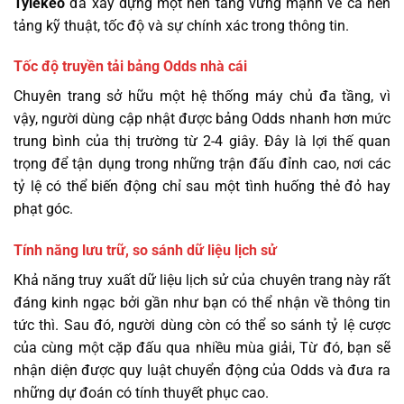
Tylekeo
đã xây dựng một nền tảng vững mạnh về cả nền
tảng kỹ thuật, tốc độ và sự chính xác trong thông tin.
Tốc độ truyền tải bảng Odds nhà cái
Chuyên trang sở hữu một hệ thống máy chủ đa tầng, vì
vậy, người dùng cập nhật được bảng Odds nhanh hơn mức
trung bình của thị trường từ 2-4 giây. Đây là lợi thế quan
trọng để tận dụng trong những trận đấu đỉnh cao, nơi các
tỷ lệ có thể biến động chỉ sau một tình huống thẻ đỏ hay
phạt góc.
Tính năng lưu trữ, so sánh dữ liệu lịch sử
Khả năng truy xuất dữ liệu lịch sử của chuyên trang này rất
đáng kinh ngạc bởi gần như bạn có thể nhận về thông tin
tức thì. Sau đó, người dùng còn có thể so sánh tỷ lệ cược
của cùng một cặp đấu qua nhiều mùa giải, Từ đó, bạn sẽ
nhận diện được quy luật chuyển động của Odds và đưa ra
những dự đoán có tính thuyết phục cao.