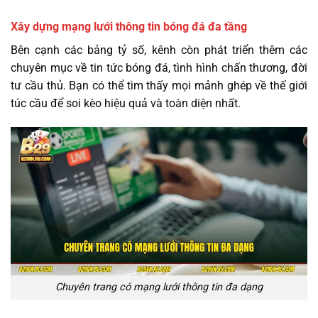
Xây dựng mạng lưới thông tin bóng đá đa tầng
Bên cạnh các bảng tỷ số, kênh còn phát triển thêm các
chuyên mục về tin tức bóng đá, tình hình chấn thương, đời
tư cầu thủ. Bạn có thể tìm thấy mọi mảnh ghép về thế giới
túc cầu để soi kèo hiệu quả và toàn diện nhất.
Chuyên trang có mạng lưới thông tin đa dạng