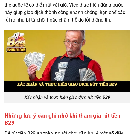
thẻ quốc tế có thể mất vài giờ. Việc thực hiện đúng bước
này giúp giao dịch thành công nhanh chóng, hạn chế các
rủi ro như bị từ chối hoặc chậm trễ do lỗi thông tin.
Xác nhận và thực hiện giao dịch rút tiền B29
Những lưu ý cần ghi nhớ khi tham gia rút tiền
B29
Để rút tiền B29 an toàn, người chơi cần lưu ý một số điều