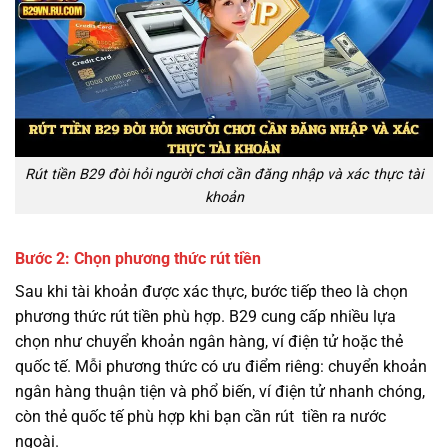
Rút tiền B29 đòi hỏi người chơi cần đăng nhập và xác thực tài
khoản
Bước 2: Chọn phương thức rút tiền
Sau khi tài khoản được xác thực, bước tiếp theo là chọn
phương thức rút tiền phù hợp. B29 cung cấp nhiều lựa
chọn như chuyển khoản ngân hàng, ví điện tử hoặc thẻ
quốc tế. Mỗi phương thức có ưu điểm riêng: chuyển khoản
ngân hàng thuận tiện và phổ biến, ví điện tử nhanh chóng,
còn thẻ quốc tế phù hợp khi bạn cần rút tiền ra nước
ngoài.