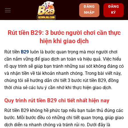
Bỏ
ĐĂNG
ĐĂNG
qua
NHẬP
KÝ
nội
dung
Rút tiền B29: 3 bước người chơi cần thực
hiện khi giao dịch
Rút tiền
B29
luôn là bước quan trọng mà mọi người chơi
cần nắm vững để giao dịch an toàn và hiệu quả. Việc hiểu
rõ quy trình sẽ giúp bạn tránh những sai sót không đáng có
và nhận tiền về tài khoản nhanh chóng. Trong bài viết này,
chúng tôi sẽ hướng dẫn chi tiết 3 bước rút tiền B29, đồng
thời chia sẻ các lưu ý cần nhớ khi thực hiện giao dịch.
Quy trình rút tiền B29 chi tiết nhất hiện nay
Rút tiền B29 không hề phức tạp nếu bạn tuân thủ đúng các
bước. Mỗi bước đều có những chi tiết quan trọng, giúp giao
dịch diễn ra nhanh chóng và tránh rủi ro. Dưới đây là