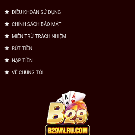
ĐIỀU KHOẢN SỬ DỤNG
CHÍNH SÁCH BẢO MẬT
MIỄN TRỪ TRÁCH NHIỆM
RÚT TIỀN
NẠP TIỀN
VỀ CHÚNG TÔI