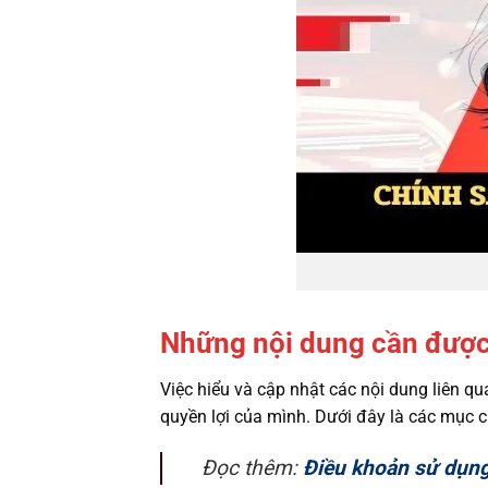
Những nội dung cần được 
Việc hiểu và cập nhật các nội dung liên qu
quyền lợi của mình. Dưới đây là các mục 
Đọc thêm:
Điều khoản sử dụng