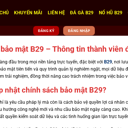
 CHỦ
KHUYẾN MÃI
LIÊN HỆ
ĐÁ GÀ B29
NỔ HŨ B29
ĐĂNG KÝ
ĐĂNG NHẬP
 bảo mật B29 – Thông tin thành viên 
àng đầu trong mọi nền tảng trực tuyến, đặc biệt với
B29
, nơi lư
o mật tiên tiến và quy trình quản lý nghiêm ngặt, mọi dữ liệu đ
m trải nghiệm, đồng thời nâng cao trách nhiệm trong việc bảo v
ập nhật chính sách bảo mật B29?
ỉ là yêu cầu pháp lý mà còn là cách bảo vệ quyền lợi cá nhân 
 xu hướng công nghệ mới và nhu cầu bảo mật ngày càng cao. Kh
 mất quyền kiểm soát dữ liệu và các tình huống gian lận trực tuyế