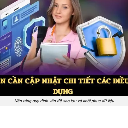
Nền tảng quy định vấn đề sao lưu và khôi phục dữ liệu