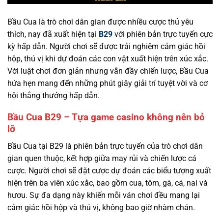
Bầu Cua là trò chơi dân gian được nhiều cược thủ yêu
thích, nay đã xuất hiện tại
B29
với phiên bản trực tuyến cực
kỳ hấp dẫn. Người chơi sẽ được trải nghiệm cảm giác hồi
hộp, thú vị khi dự đoán các con vật xuất hiện trên xúc xắc.
Với luật chơi đơn giản nhưng vẫn đầy chiến lược, Bầu Cua
hứa hẹn mang đến những phút giây giải trí tuyệt vời và cơ
hội thắng thưởng hấp dẫn.
Bầu Cua B29 – Tựa game casino không nên bỏ
lỡ
Bầu Cua tại B29 là phiên bản trực tuyến của trò chơi dân
gian quen thuộc, kết hợp giữa may rủi và chiến lược cá
cược. Người chơi sẽ đặt cược dự đoán các biểu tượng xuất
hiện trên ba viên xúc xắc, bao gồm cua, tôm, gà, cá, nai và
hươu. Sự đa dạng này khiến mỗi ván chơi đều mang lại
cảm giác hồi hộp và thú vị, không bao giờ nhàm chán.