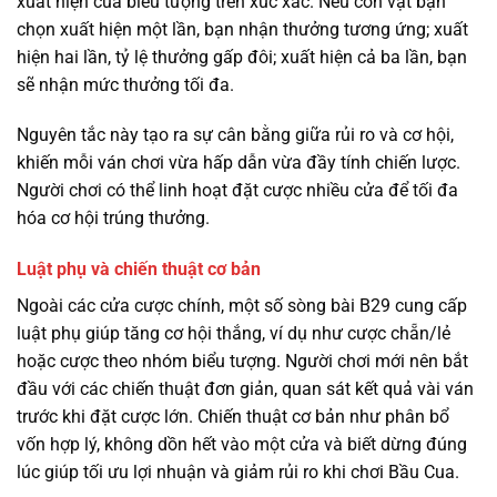
xuất hiện của biểu tượng trên xúc xắc. Nếu con vật bạn
chọn xuất hiện một lần, bạn nhận thưởng tương ứng; xuất
hiện hai lần, tỷ lệ thưởng gấp đôi; xuất hiện cả ba lần, bạn
sẽ nhận mức thưởng tối đa.
Nguyên tắc này tạo ra sự cân bằng giữa rủi ro và cơ hội,
khiến mỗi ván chơi vừa hấp dẫn vừa đầy tính chiến lược.
Người chơi có thể linh hoạt đặt cược nhiều cửa để tối đa
hóa cơ hội trúng thưởng.
Luật phụ và chiến thuật cơ bản
Ngoài các cửa cược chính, một số sòng bài B29 cung cấp
luật phụ giúp tăng cơ hội thắng, ví dụ như cược chẵn/lẻ
hoặc cược theo nhóm biểu tượng. Người chơi mới nên bắt
đầu với các chiến thuật đơn giản, quan sát kết quả vài ván
trước khi đặt cược lớn. Chiến thuật cơ bản như phân bổ
vốn hợp lý, không dồn hết vào một cửa và biết dừng đúng
lúc giúp tối ưu lợi nhuận và giảm rủi ro khi chơi Bầu Cua.