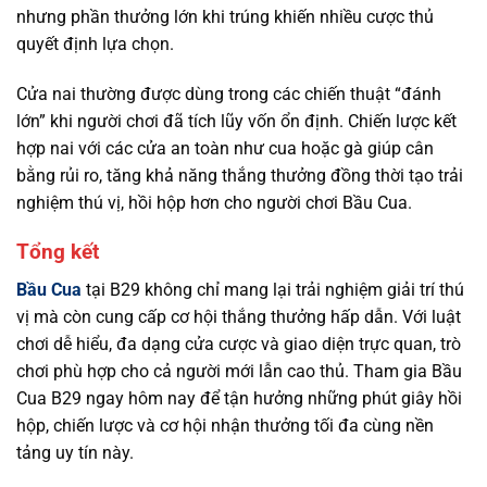
nhưng phần thưởng lớn khi trúng khiến nhiều cược thủ
quyết định lựa chọn.
Cửa nai thường được dùng trong các chiến thuật “đánh
lớn” khi người chơi đã tích lũy vốn ổn định. Chiến lược kết
hợp nai với các cửa an toàn như cua hoặc gà giúp cân
bằng rủi ro, tăng khả năng thắng thưởng đồng thời tạo trải
nghiệm thú vị, hồi hộp hơn cho người chơi Bầu Cua.
Tổng kết
Bầu Cua
tại B29 không chỉ mang lại trải nghiệm giải trí thú
vị mà còn cung cấp cơ hội thắng thưởng hấp dẫn. Với luật
chơi dễ hiểu, đa dạng cửa cược và giao diện trực quan, trò
chơi phù hợp cho cả người mới lẫn cao thủ. Tham gia Bầu
Cua B29 ngay hôm nay để tận hưởng những phút giây hồi
hộp, chiến lược và cơ hội nhận thưởng tối đa cùng nền
tảng uy tín này.