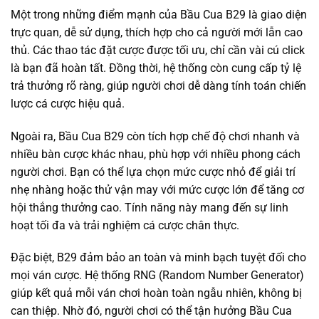
Một trong những điểm mạnh của Bầu Cua B29 là giao diện
trực quan, dễ sử dụng, thích hợp cho cả người mới lẫn cao
thủ. Các thao tác đặt cược được tối ưu, chỉ cần vài cú click
là bạn đã hoàn tất. Đồng thời, hệ thống còn cung cấp tỷ lệ
trả thưởng rõ ràng, giúp người chơi dễ dàng tính toán chiến
lược cá cược hiệu quả.
Ngoài ra, Bầu Cua B29 còn tích hợp chế độ chơi nhanh và
nhiều bàn cược khác nhau, phù hợp với nhiều phong cách
người chơi. Bạn có thể lựa chọn mức cược nhỏ để giải trí
nhẹ nhàng hoặc thử vận may với mức cược lớn để tăng cơ
hội thắng thưởng cao. Tính năng này mang đến sự linh
hoạt tối đa và trải nghiệm cá cược chân thực.
Đặc biệt, B29 đảm bảo an toàn và minh bạch tuyệt đối cho
mọi ván cược. Hệ thống RNG (Random Number Generator)
giúp kết quả mỗi ván chơi hoàn toàn ngẫu nhiên, không bị
can thiệp. Nhờ đó, người chơi có thể tận hưởng Bầu Cua