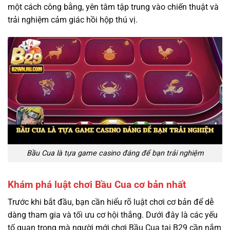
một cách công bằng, yên tâm tập trung vào chiến thuật và
trải nghiệm cảm giác hồi hộp thú vị.
Bầu Cua là tựa game casino đáng để bạn trải nghiệm
Khám phá luật chơi Bầu Cua cơ bản nhất
Trước khi bắt đầu, bạn cần hiểu rõ luật chơi cơ bản để dễ
dàng tham gia và tối ưu cơ hội thắng. Dưới đây là các yếu
tố quan trọng mà người mới chơi Bầu Cua tại B29 cần nắm